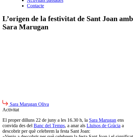
Activitats passades
Contacte
L’origen de la festivitat de Sant Joan amb
Sara Marugan
Sara Marugan Oliva
Activitat
El proper dilluns 22 de juny a les 16.30 h, la
Sara Marugan
ens
convida des del
Banc del Temps
, a anar als
Lluïsos de Gràcia
a
descobrir per què celebrem la festa Sant Joan:
«Veniu a descobrir per què celebrem la festa Sant Joan i el significat